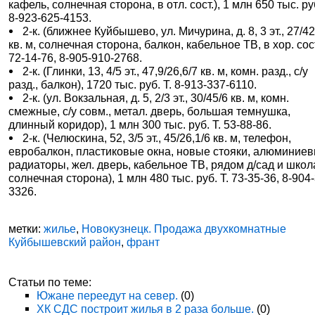
кафель, солнечная сторона, в отл. сост.), 1 млн 650 тыс. руб
8-923-625-4153.
2-к. (ближнее Куйбышево, ул. Мичурина, д. 8, 3 эт., 27/42
кв. м, солнечная сторона, балкон, кабельное ТВ, в хор. сост.
72-14-76, 8-905-910-2768.
2-к. (Глинки, 13, 4/5 эт., 47,9/26,6/7 кв. м, комн. разд., с/у
разд., балкон), 1720 тыс. руб. Т. 8-913-337-6110.
2-к. (ул. Вокзальная, д. 5, 2/3 эт., 30/45/6 кв. м, комн.
смежные, с/у совм., метал. дверь, большая темнушка,
длинный коридор), 1 млн 300 тыс. руб. Т. 53-88-86.
2-к. (Челюскина, 52, 3/5 эт., 45/26,1/6 кв. м, телефон,
евробалкон, пластиковые окна, новые стояки, алюминие
радиаторы, жел. дверь, кабельное ТВ, рядом д/сад и школ
солнечная сторона), 1 млн 480 тыс. руб. Т. 73-35-36, 8-904
3326.
метки:
жилье
,
Новокузнецк. Продажа двухкомнатные
Куйбышевский район
,
франт
Статьи по теме:
Южане переедут на север.
(0)
ХК СДС построит жилья в 2 раза больше.
(0)