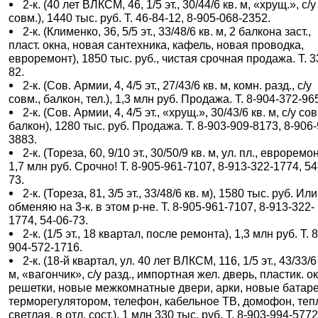
2-к. (40 лет ВЛКСМ, 46, 1/5 эт., 30/44/6 кв. м, «хрущ.», с/у
совм.), 1440 тыс. руб. Т. 46-84-12, 8-905-068-2352.
2-к. (Клименко, 36, 5/5 эт., 33/48/6 кв. м, 2 балкона заст.,
пласт. окна, новая сантехника, кафель, новая проводка,
евроремонт), 1850 тыс. руб., чистая срочная продажа. Т. 3
82.
2-к. (Сов. Армии, 4, 4/5 эт., 27/43/6 кв. м, комн. разд., с/у
совм., балкон, тел.), 1,3 млн руб. Продажа. Т. 8-904-372-96
2-к. (Сов. Армии, 4, 4/5 эт., «хрущ.», 30/43/6 кв. м, с/у сов
балкон), 1280 тыс. руб. Продажа. Т. 8-903-909-8173, 8-906
3883.
2-к. (Тореза, 60, 9/10 эт., 30/50/9 кв. м, ул. пл., евроремон
1,7 млн руб. Срочно! Т. 8-905-961-7107, 8-913-322-1774, 54
73.
2-к. (Тореза, 81, 3/5 эт., 33/48/6 кв. м), 1580 тыс. руб. Или
обменяю на 3-к. в этом р-не. Т. 8-905-961-7107, 8-913-322-
1774, 54-06-73.
2-к. (1/5 эт., 18 квартал, после ремонта), 1,3 млн руб. Т. 8
904-572-1716.
2-к. (18-й квартал, ул. 40 лет ВЛКСМ, 116, 1/5 эт., 43/33/6
м, «вагончик», с/у разд., импортная жел. дверь, пластик. о
решетки, новые межкомнатные двери, арки, новые батаре
терморегулятором, телефон, кабельное ТВ, домофон, теп
светлая, в отл. сост.), 1 млн 330 тыс. руб. Т. 8-903-994-5772