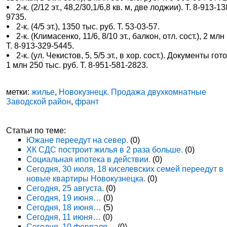
2-к. (2/12 эт., 48,2/30,1/6,8 кв. м, две лоджии). Т. 8-913-13
9735.
2-к. (4/5 эт.), 1350 тыс. руб. Т. 53-03-57.
2-к. (Климасенко, 11/6, 8/10 эт., балкон, отл. сост.), 2 млн
Т. 8-913-329-5445.
2-к. (ул. Чекистов, 5, 5/5 эт., в хор. сост.). Документы гот
1 млн 250 тыс. руб. Т. 8-951-581-2823.
метки:
жилье
,
Новокузнецк. Продажа двухкомнатные
Заводской район
,
франт
Статьи по теме:
Южане переедут на север.
(0)
ХК СДС построит жилья в 2 раза больше.
(0)
Социальная ипотека в действии.
(0)
Сегодня, 30 июля, 18 киселевских семей переедут в
новые квартиры Новокузнецка.
(0)
Сегодня, 25 августа.
(0)
Сегодня, 19 июня…
(0)
Сегодня, 18 июня…
(5)
Сегодня, 11 июня…
(0)
Сегодня, 10 февраля…
(0)