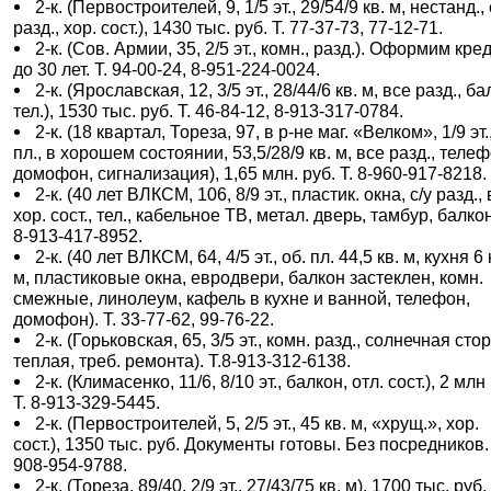
2-к. (Первостроителей, 9, 1/5 эт., 29/54/9 кв. м, нестанд., 
разд., хор. сост.), 1430 тыс. руб. Т. 77-37-73, 77-12-71.
2-к. (Сов. Армии, 35, 2/5 эт., комн., разд.). Оформим кре
до 30 лет. Т. 94-00-24, 8-951-224-0024.
2-к. (Ярославская, 12, 3/5 эт., 28/44/6 кв. м, все разд., ба
тел.), 1530 тыс. руб. Т. 46-84-12, 8-913-317-0784.
2-к. (18 квартал, Тореза, 97, в р-не маг. «Велком», 1/9 эт.,
пл., в хорошем состоянии, 53,5/28/9 кв. м, все разд., телеф
домофон, сигнализация), 1,65 млн. руб. Т. 8-960-917-8218.
2-к. (40 лет ВЛКСМ, 106, 8/9 эт., пластик. окна, с/у разд., 
хор. сост., тел., кабельное ТВ, метал. дверь, тамбур, балкон)
8-913-417-8952.
2-к. (40 лет ВЛКСМ, 64, 4/5 эт., об. пл. 44,5 кв. м, кухня 6 
м, пластиковые окна, евродвери, балкон застеклен, комн.
смежные, линолеум, кафель в кухне и ванной, телефон,
домофон). Т. 33-77-62, 99-76-22.
2-к. (Горьковская, 65, 3/5 эт., комн. разд., солнечная сто
теплая, треб. ремонта). Т.8-913-312-6138.
2-к. (Климасенко, 11/6, 8/10 эт., балкон, отл. сост.), 2 млн
Т. 8-913-329-5445.
2-к. (Первостроителей, 5, 2/5 эт., 45 кв. м, «хрущ.», хор.
сост.), 1350 тыс. руб. Документы готовы. Без посредников. 
908-954-9788.
2-к. (Тореза, 89/40, 2/9 эт., 27/43/75 кв. м), 1700 тыс. руб. 