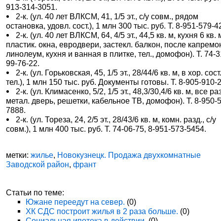
913-314-3051.
2-к. (ул. 40 лет ВЛКСМ, 41, 1/5 эт., с/у совм., рядом
остановка, удовл. сост.), 1 млн 300 тыс. руб. Т. 8-951-579-4
2-к. (ул. 40 лет ВЛКСМ, 64, 4/5 эт., 44,5 кв. м, кухня 6 кв. 
пластик. окна, евродвери, застекл. балкон, после капремо
линолеум, кухня и ванная в плитке, тел., домофон). Т. 74-3
99-76-22.
2-к. (ул. Горьковская, 45, 1/5 эт., 28/44/6 кв. м, в хор. сост.
тел.), 1 млн 150 тыс. руб. Документы готовы. Т. 8-905-910-
2-к. (ул. Климасенко, 5/2, 1/5 эт., 48,3/30,4/6 кв. м, все раз
метал. дверь, решетки, кабельное ТВ, домофон). Т. 8-950-
7888.
2-к. (ул. Тореза, 24, 2/5 эт., 28/43/6 кв. м, комн. разд., с/у
совм.), 1 млн 400 тыс. руб. Т. 74-06-75, 8-951-573-5454.
метки:
жилье
,
Новокузнецк. Продажа двухкомнатные
Заводской район
,
франт
Статьи по теме:
Южане переедут на север.
(0)
ХК СДС построит жилья в 2 раза больше.
(0)
Социальная ипотека в действии.
(0)