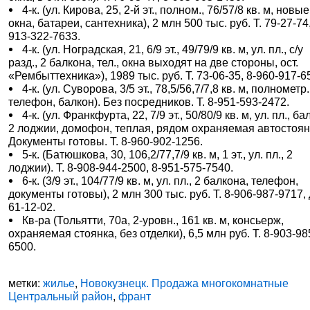
4-к. (ул. Кирова, 25, 2-й эт., полном., 76/57/8 кв. м, новые
окна, батареи, сантехника), 2 млн 500 тыс. руб. Т. 79-27-74,
913-322-7633.
4-к. (ул. Ноградская, 21, 6/9 эт., 49/79/9 кв. м, ул. пл., с/у
разд., 2 балкона, тел., окна выходят на две стороны, ост.
«Рембыттехника»), 1989 тыс. руб. Т. 73-06-35, 8-960-917-6
4-к. (ул. Суворова, 3/5 эт., 78,5/56,7/7,8 кв. м, полнометр.
телефон, балкон). Без посредников. Т. 8-951-593-2472.
4-к. (ул. Франкфурта, 22, 7/9 эт., 50/80/9 кв. м, ул. пл., ба
2 лоджии, домофон, теплая, рядом охраняемая автостоян
Документы готовы. Т. 8-960-902-1256.
5-к. (Батюшкова, 30, 106,2/77,7/9 кв. м, 1 эт., ул. пл., 2
лоджии). Т. 8-908-944-2500, 8-951-575-7540.
6-к. (3/9 эт., 104/77/9 кв. м, ул. пл., 2 балкона, телефон,
документы готовы), 2 млн 300 тыс. руб. Т. 8-906-987-9717,
61-12-02.
Кв-ра (Тольятти, 70а, 2-уровн., 161 кв. м, консьерж,
охраняемая стоянка, без отделки), 6,5 млн руб. Т. 8-903-98
6500.
метки:
жилье
,
Новокузнецк. Продажа многокомнатные
Центральный район
,
франт