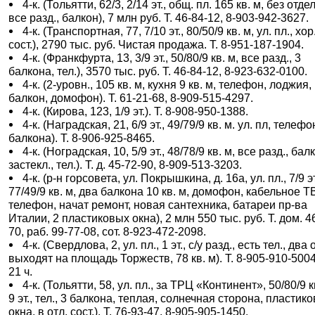
4-к. (Тольятти, 62/3, 2/14 эт., общ. пл. 165 кв. м, без отде
все разд., балкон), 7 млн руб. Т. 46-84-12, 8-903-942-3627.
4-к. (Транспортная, 77, 7/10 эт., 80/50/9 кв. м, ул. пл., хор
сост.), 2790 тыс. руб. Чистая продажа. Т. 8-951-187-1904.
4-к. (Франкфурта, 13, 3/9 эт., 50/80/9 кв. м, все разд., 3
балкона, тел.), 3570 тыс. руб. Т. 46-84-12, 8-923-632-0100.
4-к. (2-уровн., 105 кв. м, кухня 9 кв. м, телефон, лоджия,
балкон, домофон). Т. 61-21-68, 8-909-515-4297.
4-к. (Кирова, 123, 1/9 эт.). Т. 8-908-950-1388.
4-к. (Наградская, 21, 6/9 эт., 49/79/9 кв. м. ул. пл, телефо
балкона). Т. 8-906-925-8465.
4-к. (Ноградская, 10, 5/9 эт., 48/78/9 кв. м, все разд., бал
застекл., тел.). Т. д. 45-72-90, 8-909-513-3203.
4-к. (р-н горсовета, ул. Покрышкина, д. 16а, ул. пл., 7/9 эт
77/49/9 кв. м, два балкона 10 кв. м, домофон, кабельное Т
телефон, начат ремонт, новая сантехника, батареи пр-ва
Италии, 2 пластиковых окна), 2 млн 550 тыс. руб. Т. дом. 4
70, раб. 99-77-08, сот. 8-923-472-2098.
4-к. (Свердлова, 2, ул. пл., 1 эт., с/у разд., есть тел., два
выходят на площадь Торжеств, 78 кв. м). Т. 8-905-910-5004
21 ч.
4-к. (Тольятти, 58, ул. пл., за ТРЦ «Континент», 50/80/9 к
9 эт., тел., 3 балкона, теплая, солнечная сторона, пластик
окна, в отл. сост.). Т. 76-93-47, 8-905-905-1450.