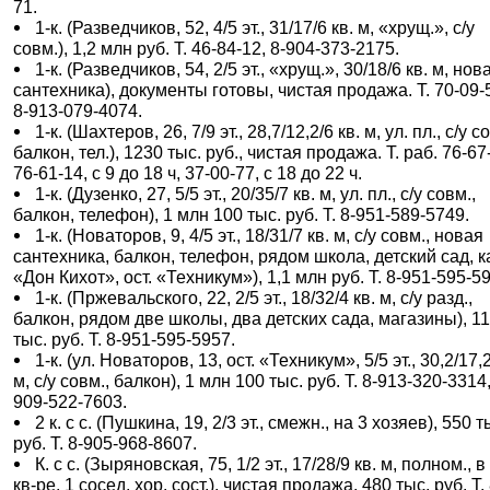
71.
1-к. (Разведчиков, 52, 4/5 эт., 31/17/6 кв. м, «хрущ.», с/у
совм.), 1,2 млн руб. Т. 46-84-12, 8-904-373-2175.
1-к. (Разведчиков, 54, 2/5 эт., «хрущ.», 30/18/6 кв. м, нов
сантехника), документы готовы, чистая продажа. Т. 70-09-
8-913-079-4074.
1-к. (Шахтеров, 26, 7/9 эт., 28,7/12,2/6 кв. м, ул. пл., с/у с
балкон, тел.), 1230 тыс. руб., чистая продажа. Т. раб. 76-67
76-61-14, с 9 до 18 ч, 37-00-77, с 18 до 22 ч.
1-к. (Дузенко, 27, 5/5 эт., 20/35/7 кв. м, ул. пл., с/у совм.,
балкон, телефон), 1 млн 100 тыс. руб. Т. 8-951-589-5749.
1-к. (Новаторов, 9, 4/5 эт., 18/31/7 кв. м, с/у совм., новая
сантехника, балкон, телефон, рядом школа, детский сад, 
«Дон Кихот», ост. «Техникум»), 1,1 млн руб. Т. 8-951-595-5
1-к. (Пржевальского, 22, 2/5 эт., 18/32/4 кв. м, с/у разд.,
балкон, рядом две школы, два детских сада, магазины), 1
тыс. руб. Т. 8-951-595-5957.
1-к. (ул. Новаторов, 13, ост. «Техникум», 5/5 эт., 30,2/17,2
м, с/у совм., балкон), 1 млн 100 тыс. руб. Т. 8-913-320-3314,
909-522-7603.
2 к. с с. (Пушкина, 19, 2/3 эт., смежн., на 3 хозяев), 550 т
руб. Т. 8-905-968-8607.
К. с с. (Зыряновская, 75, 1/2 эт., 17/28/9 кв. м, полном., в 
кв-ре, 1 сосед, хор. сост.), чистая продажа, 480 тыс. руб. Т. 