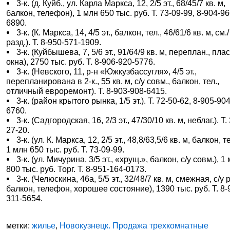
3-к. (д. Куйб., ул. Карла Маркса, 12, 2/5 эт., 68/45/7 кв. м,
балкон, телефон), 1 млн 650 тыс. руб. Т. 73-09-99, 8-904-96
6890.
3-к. (К. Маркса, 14, 4/5 эт., балкон, тел., 46/61/6 кв. м, см./
разд.). Т. 8-950-571-1909.
3-к. (Куйбышева, 7, 5/6 эт., 91/64/9 кв. м, переплан., плас
окна), 2750 тыс. руб. Т. 8-906-920-5776.
3-к. (Невского, 11, р-н «Южкузбассугля», 4/5 эт.,
перепланирована в 2-к., 55 кв. м, с/у совм., балкон, тел.,
отличный евроремонт). Т. 8-903-908-6415.
3-к. (район крытого рынка, 1/5 эт.). Т. 72-50-62, 8-905-904
6760.
3-к. (Садгородская, 16, 2/3 эт., 47/30/10 кв. м, неблаг.). Т.
27-20.
3-к. (ул. К. Маркса, 12, 2/5 эт., 48,8/63,5/6 кв. м, балкон, те
1 млн 650 тыс. руб. Т. 73-09-99.
3-к. (ул. Мичурина, 3/5 эт., «хрущ.», балкон, с/у совм.), 1
800 тыс. руб. Торг. Т. 8-951-164-0173.
3-к. (Челюскина, 46а, 5/5 эт., 32/48/7 кв. м, смежная, с/у р
балкон, телефон, хорошее состояние), 1390 тыс. руб. Т. 8-
311-5654.
метки:
жилье
,
Новокузнецк. Продажа трехкомнатные