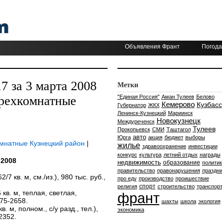
Объявления Франт
Погода
 за 3 марта 2008
Метки
трехкомнатные
"Единая Россия"
Аман Тулеев
Белово
Кемерово
Кузбасс
Губернатор
ЖКХ
Ленинск-Кузнецкий
Мариинск
Новокузнецк
Междуреченск
Тулеев
Прокопьевск
СМИ
Таштагол
авто
Юрга
акция
бюджет
выборы
омнатные Кузнецкий район
|
жилье
здравоохранение
инвестиции
конкурс
культура
летний отдых
награды
 2008
недвижимость
образование
политик
правительство
правонарушения
праздни
2/7 кв. м, см./из.), 980 тыс. руб.,
про еду
производство
проишествие
спорт
религия
строительство
транспор
6 кв. м, теплая, светлая,
франт
575-2658.
шахты
школа
экология
кв. м, полном., с/у разд., тел.),
экономика
2352.