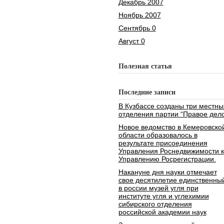
Декабрь 2007
Ноябрь 2007
Сентябрь 0
Август 0
Полезная статья
Последние записи
В Кузбассе созданы три местны
отделения партии “Правое дело
Новое ведомство в Кемеровско
области образовалось в
результате присоединения
Управления Роснедвижимости к
Управлению Росрегистрации.
Накануне дня науки отмечает
свое десятилетие единственны
в россии музей угля при
институте угля и углехимии
сибирского отделения
российской академии наук