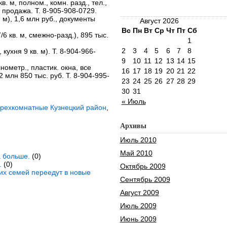
 кв. м, полном., комн. разд., тел.,
 продажа. Т. 8-905-908-0729.
в. м), 1,6 млн руб., документы
Август 2026
Вс
Пн
Вт
Ср
Чт
Пт
Сб
7/6 кв. м, смежно-разд.), 895 тыс.
1
2
3
4
5
6
7
8
., кухня 9 кв. м). Т. 8-904-966-
9
10
11
12
13
14
15
олнометр., пластик. окна, все
16
17
18
19
20
21
22
2 млн 850 тыс. руб. Т. 8-904-995-
23
24
25
26
27
28
29
30
31
« Июль
трехкомнатные Кузнецкий район
,
Архивы
Июль 2010
Май 2010
а больше.
(0)
.
(0)
Октябрь 2009
ких семей переедут в новые
Сентябрь 2009
Август 2009
Июль 2009
Июнь 2009