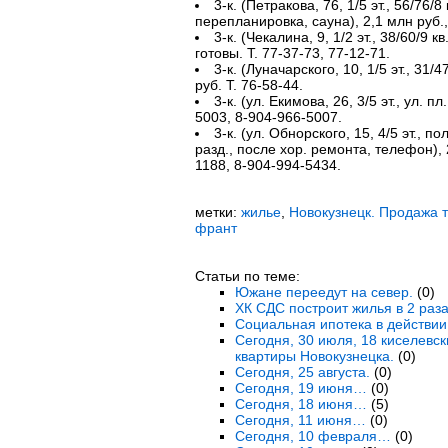
3-к. (Петракова, 76, 1/5 эт., 56/76/8
перепланировка, сауна), 2,1 млн руб.,
3-к. (Чекалина, 9, 1/2 эт., 38/60/9 к
готовы. Т. 77-37-73, 77-12-71.
3-к. (Луначарского, 10, 1/5 эт., 31/4
руб. Т. 76-58-44.
3-к. (ул. Екимова, 26, 3/5 эт., ул. пл
5003, 8-904-966-5007.
3-к. (ул. Обнорского, 15, 4/5 эт., п
разд., после хор. ремонта, телефон), 
1188, 8-904-994-5434.
метки:
жилье
,
Новокузнецк. Продажа 
франт
Статьи по теме:
Южане переедут на север.
(0)
ХК СДС построит жилья в 2 раз
Социальная ипотека в действии
Сегодня, 30 июля, 18 киселевс
квартиры Новокузнецка.
(0)
Сегодня, 25 августа.
(0)
Сегодня, 19 июня…
(0)
Сегодня, 18 июня…
(5)
Сегодня, 11 июня…
(0)
Сегодня, 10 февраля…
(0)