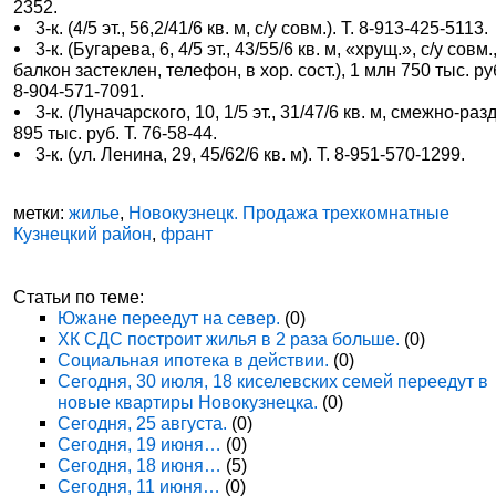
2352.
3-к. (4/5 эт., 56,2/41/6 кв. м, с/у совм.). Т. 8-913-425-5113.
3-к. (Бугарева, 6, 4/5 эт., 43/55/6 кв. м, «хрущ.», с/у совм.
балкон застеклен, телефон, в хор. сост.), 1 млн 750 тыс. руб
8-904-571-7091.
3-к. (Луначарского, 10, 1/5 эт., 31/47/6 кв. м, смежно-разд
895 тыс. руб. Т. 76-58-44.
3-к. (ул. Ленина, 29, 45/62/6 кв. м). Т. 8-951-570-1299.
метки:
жилье
,
Новокузнецк. Продажа трехкомнатные
Кузнецкий район
,
франт
Статьи по теме:
Южане переедут на север.
(0)
ХК СДС построит жилья в 2 раза больше.
(0)
Социальная ипотека в действии.
(0)
Сегодня, 30 июля, 18 киселевских семей переедут в
новые квартиры Новокузнецка.
(0)
Сегодня, 25 августа.
(0)
Сегодня, 19 июня…
(0)
Сегодня, 18 июня…
(5)
Сегодня, 11 июня…
(0)