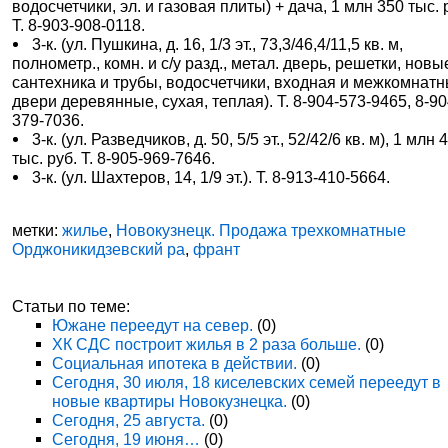
водосчетчики, эл. и газовая плиты) + дача, 1 млн 350 тыс. 
Т. 8-903-908-0118.
3-к. (ул. Пушкина, д. 16, 1/3 эт., 73,3/46,4/11,5 кв. м,
полнометр., комн. и с/у разд., метал. дверь, решетки, новы
сантехника и трубы, водосчетчики, входная и межкомнат
двери деревянные, сухая, теплая). Т. 8-904-573-9465, 8-90
379-7036.
3-к. (ул. Разведчиков, д. 50, 5/5 эт., 52/42/6 кв. м), 1 млн 
тыс. руб. Т. 8-905-969-7646.
3-к. (ул. Шахтеров, 14, 1/9 эт.). Т. 8-913-410-5664.
метки:
жилье
,
Новокузнецк. Продажа трехкомнатные
Орджоникидзевский ра
,
франт
Статьи по теме:
Южане переедут на север.
(0)
ХК СДС построит жилья в 2 раза больше.
(0)
Социальная ипотека в действии.
(0)
Сегодня, 30 июля, 18 киселевских семей переедут в
новые квартиры Новокузнецка.
(0)
Сегодня, 25 августа.
(0)
Сегодня, 19 июня…
(0)