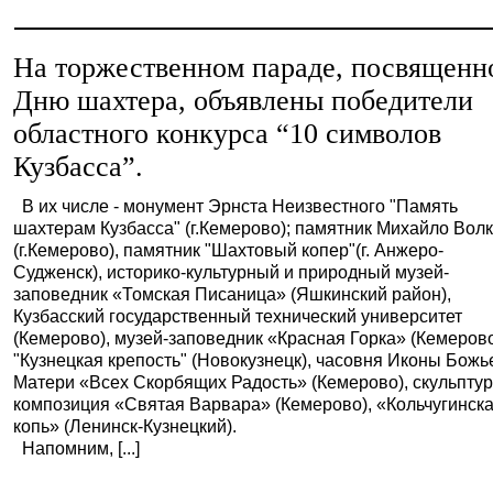
На торжественном параде, посвященн
Дню шахтера, объявлены победители
областного конкурса “10 символов
Кузбасса”.
В их числе - монумент Эрнста Неизвестного "Память
шахтерам Кузбасса" (г.Кемерово); памятник Михайло Вол
(г.Кемерово), памятник "Шахтовый копер"(г. Анжеро-
Судженск), историко-культурный и природный музей-
заповедник «Томская Писаница» (Яшкинский район),
Кузбасский государственный технический университет
(Кемерово), музей-заповедник «Красная Горка» (Кемерово
"Кузнецкая крепость" (Новокузнецк), часовня Иконы Божь
Матери «Всех Скорбящих Радость» (Кемерово), скульпту
композиция «Святая Варвара» (Кемерово), «Кольчугинск
копь» (Ленинск-Кузнецкий).
Напомним, [...]