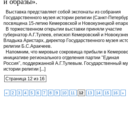
и образы».
Выставка представляет собой экспонаты из собрания
Государственного музея истории религии (Санкт-Петербур
посвящена 15-летию Кемеровской и Новокузнецкой епарх
В торжественном открытии выставки приняли участие
губернатор А.Г.Тулеев, епископ Кемеровский и Новокузне
Владыка Аристарх, директор Государственного музея ист
религии Б.С.Аракчеев.
Напомним, что мировые сокровища прибыли в Кемерово
инициативе регионального отделения партии "Единая
Россия", поддержанной А.Г.Тулевым. Государственный м
истории религии [...]
Страница 12 из 16
«
2
3
4
5
6
7
8
9
10
11
12
13
14
15
16
»