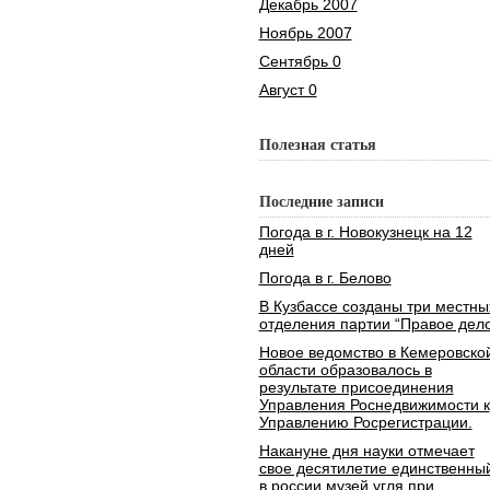
Декабрь 2007
Ноябрь 2007
Сентябрь 0
Август 0
Полезная статья
Последние записи
Погода в г. Новокузнецк на 12
дней
Погода в г. Белово
В Кузбассе созданы три местны
отделения партии “Правое дело
Новое ведомство в Кемеровско
области образовалось в
результате присоединения
Управления Роснедвижимости к
Управлению Росрегистрации.
Накануне дня науки отмечает
свое десятилетие единственны
в россии музей угля при