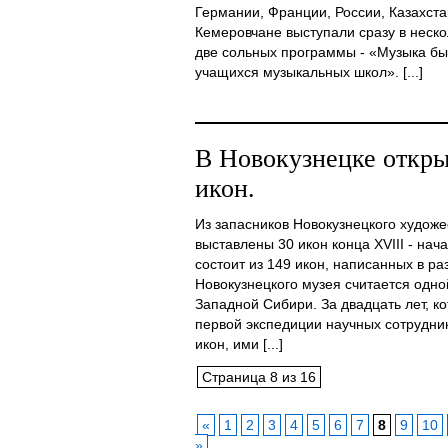
Германии, Франции, России, Казахста
Кемеровчане выступали сразу в неск
две сольных программы - «Музыка бы
учащихся музыкальных школ». [...]
В Новокузнецке откры
икон.
Из запасников Новокузнецкого художе
выставлены 30 икон конца XVIII - нача
состоит из 149 икон, написанных в ра
Новокузнецкого музея считается одно
Западной Сибири. За двадцать лет, к
первой экспедиции научных сотрудник
икон, ими [...]
Страница 8 из 16
«
1
2
3
4
5
6
7
8
9
10
»