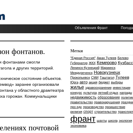
Объявления Франт
Погода
зон фонтанов.
Метки
"Единая Россия"
Аман Тулеев
Белово
и фонтанами смогли
Кемерово
Кузбасс
Губернатор
ЖКХ
агола и других территорий.
Ленинск-Кузнецкий
Мариинск
Новокузнецк
Междуреченск
Тулеев
Прокопьевск
СМИ
Таштагол
хническое состояние объектов.
авто
Юрга
акция
бюджет
выборы
емвод» заранее организовали
жилье
здравоохранение
инвестиции
онтана у областного драмтеатра
конкурс
культура
летний отдых
награды
ыха горожан. Коммунальщики
недвижимость
образование
политик
правительство
правонарушения
праздни
про еду
производство
проишествие
спорт
религия
строительство
транспор
франт
шахты
школа
экология
делениях почтовой
экономика