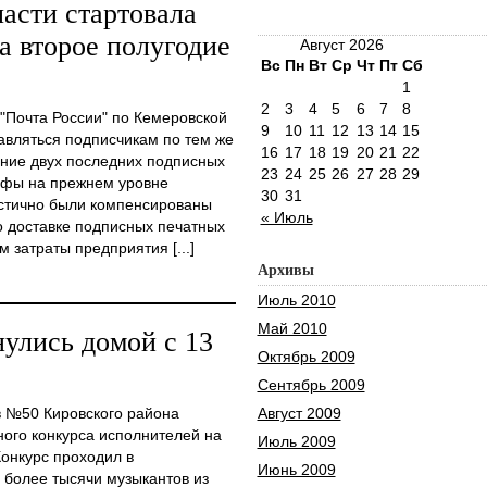
асти стартовала
а второе полугодие
Август 2026
Вс
Пн
Вт
Ср
Чт
Пт
Сб
1
2
3
4
5
6
7
8
"Почта России" по Кемеровской
9
10
11
12
13
14
15
тавляться подписчикам по тем же
16
17
18
19
20
21
22
ение двух последних подписных
23
24
25
26
27
28
29
ифы на прежнем уровне
30
31
астично были компенсированы
« Июль
о доставке подписных печатных
затраты предприятия [...]
Архивы
Июль 2010
Май 2010
улись домой с 13
Октябрь 2009
Сентябрь 2009
в №50 Кировского района
Август 2009
ого конкурса исполнителей на
Июль 2009
Конкурс проходил в
Июнь 2009
 более тысячи музыкантов из