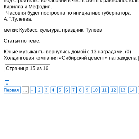
под строительство часовни в честь святых равноапостол
Кирилла и Мефодия.
Часовня будет построена по инициативе губернатора
А.Г.Тулеева.
метки: Кузбасс, культура, праздник, Тулеев
Статьи по теме:
Юные музыканты вернулись домой с 13 наградами. (0)
Холдинговая компания «Сибирский цемент» награждена [.
Страница 15 из 16
«
Первая
...
«
2
3
4
5
6
7
8
9
10
11
12
13
14