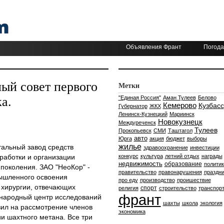
Объявления Франт
Погода
ный совет первого
Метки
а.
"Единая Россия"
Аман Тулеев
Белово
Кемерово
Кузбасс
Губернатор
ЖКХ
Ленинск-Кузнецкий
Мариинск
Новокузнецк
Междуреченск
Тулеев
Прокопьевск
СМИ
Таштагол
авто
Юрга
акция
бюджет
выборы
жилье
альный завод средств
здравоохранение
инвестиции
работки и организации
конкурс
культура
летний отдых
награды
недвижимость
образование
политик
поколения. ЗАО "НеоКор" -
правительство
правонарушения
праздни
мышленного освоения
про еду
производство
проишествие
 хирургии, отвечающих
спорт
религия
строительство
транспор
франт
народный центр исследований
шахты
школа
экология
вил на рассмотрение членов
экономика
ии шахтного метана. Все три