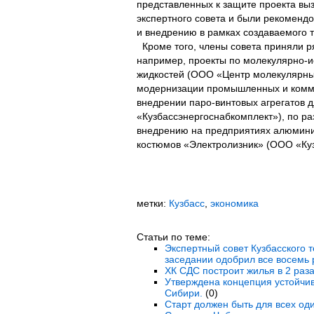
представленных к защите проекта вы
экспертного совета и были рекоменд
и внедрению в рамках создаваемого 
Кроме того, члены совета приняли ря
например, проекты по молекулярно-и
жидкостей (ООО «Центр молекулярных
модернизации промышленных и комм
внедрении паро-винтовых агрегатов д
«Кузбассэнергоснабкомплект»), по ра
внедрению на предприятиях алюмин
костюмов «Электролизник» (ООО «Ку
метки:
Кузбасс
,
экономика
Статьи по теме:
Экспертный совет Кузбасского 
заседании одобрил все восемь 
ХК СДС построит жилья в 2 раз
Утверждена концепция устойчив
Сибири.
(0)
Старт должен быть для всех од