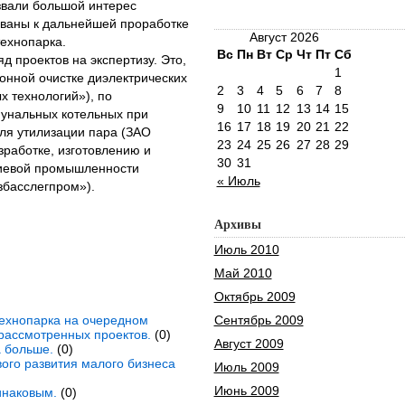
звали большой интерес
ованы к дальнейшей проработке
Август 2026
технопарка.
Вс
Пн
Вт
Ср
Чт
Пт
Сб
д проектов на экспертизу. Это,
1
онной очистке диэлектрических
2
3
4
5
6
7
8
 технологий»), по
9
10
11
12
13
14
15
унальных котельных при
16
17
18
19
20
21
22
ля утилизации пара (ЗАО
23
24
25
26
27
28
29
зработке, изготовлению и
30
31
иевой промышленности
« Июль
збасслегпром»).
Архивы
Июль 2010
Май 2010
Октябрь 2009
технопарка на очередном
Сентябрь 2009
рассмотренных проектов.
(0)
Август 2009
а больше.
(0)
ого развития малого бизнеса
Июль 2009
Июнь 2009
инаковым.
(0)