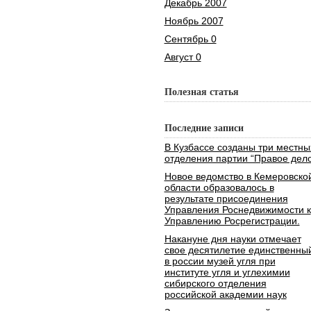
Декабрь 2007
Ноябрь 2007
Сентябрь 0
Август 0
Полезная статья
Последние записи
В Кузбассе созданы три местны
отделения партии “Правое дело
Новое ведомство в Кемеровско
области образовалось в
результате присоединения
Управления Роснедвижимости к
Управлению Росрегистрации.
Накануне дня науки отмечает
свое десятилетие единственны
в россии музей угля при
институте угля и углехимии
сибирского отделения
российской академии наук