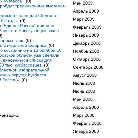
 Кузбасса”.
(0)
Май 2009
пройдут традиционные выставки-
Апрель 2009
еджмент-план для Шорского
Март 2009
012 годы.
(0)
 “Единая Россия” приняло
Февраль 2009
 пикет в Новокузнецке возле
Январь 2009
0)
анных глав.
(0)
Декабрь 2008
огатительной фабрики.
(0)
о состоянию на 12 октября 18
Ноябрь 2008
ровской области уже сделали
Октябрь 2008
, внесенных в списки для
20 тыс. кузбассовцев.
(0)
Сентябрь 2008
ластной избирательной
атных округах Кузбасса
Август 2008
 России».
(0)
Июль 2008
Июнь 2008
Май 2008
Апрель 2008
Март 2008
ментарий.
Февраль 2008
Январь 2008