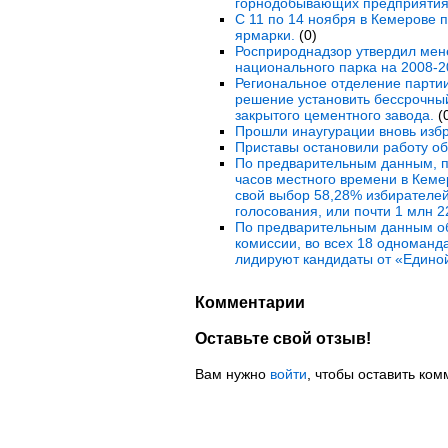
горнодобывающих предприятиях
С 11 по 14 ноября в Кемерове 
ярмарки.
(0)
Росприроднадзор утвердил мен
национального парка на 2008-2
Региональное отделение партии
решение установить бессрочный
закрытого цементного завода.
(
Прошли инаугурации вновь избр
Приставы остановили работу об
По предварительным данным, п
часов местного времени в Кеме
свой выбор 58,28% избирателей
голосования, или почти 1 млн 2
По предварительным данным об
комиссии, во всех 18 одноманд
лидируют кандидаты от «Единой
Комментарии
Оставьте свой отзыв!
Вам нужно
войти
, чтобы оставить ком