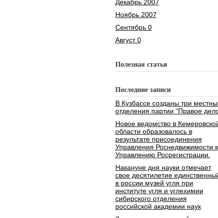
Декабрь 2007
Ноябрь 2007
Сентябрь 0
Август 0
Полезная статья
Последние записи
В Кузбассе созданы три местны
отделения партии “Правое дело
Новое ведомство в Кемеровско
области образовалось в
результате присоединения
Управления Роснедвижимости к
Управлению Росрегистрации.
Накануне дня науки отмечает
свое десятилетие единственны
в россии музей угля при
институте угля и углехимии
сибирского отделения
российской академии наук