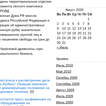
еданы территориальным отделом
тамента лесного комплекса
Август 2026
 РОВД.
Вс
Пн
Вт
Ср
Чт
Пт
Сб
венная Дума РФ внесла
1
одекса Российской Федерации и
2
3
4
5
6
7
8
ерации об административных
9
10
11
12
13
14
15
конную рубку значительно
16
17
18
19
20
21
22
совершенное группой лиц в
23
24
25
26
27
28
29
я лишением свободы на срок до
30
31
« Июль
 берёзовой древесины горе-
шашлычного бизнеса.
Архивы
Июль 2010
Май 2010
Октябрь 2009
риступила к рассмотрению дела
Сентябрь 2009
ь-Кузбасс” (бывшая компания
зуя доминирующее положение на
Август 2009
ценовую политику.
(0)
Июль 2009
состоится пресс-конференция на
Июнь 2009
м оборудованием на