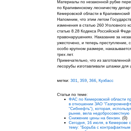
Материалы по незаконной рубке пер
по Крапивинскому лесничеству депар
Кемеровской области в Крапивинский
Напомним, что этим летом Государст
изменения в статью 260 Уголовного к
статью 8.28 Кодекса Российской Фед
правонарушениях. Наказание за неза
ужесточено, и теперь преступление, 
особо крупном размере, наказываетс
трех лет.
Примечательно, что из заготовленной
лесорубы изготавливали шпажки для 
метки:
301
,
359
,
366
,
Кузбасс
Статьи по теме:
ФАС по Кемеровской области п
в отношении ЗАО “Газпромнефт
“Сибнефть”), которая, исполь
рынке, вела недобросовестную 
Снижение цены на бензин.
(0)
Сегодня, 16 июля, в Кемерове 
тему: “Борьба с контрафактны