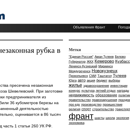
Объявления Франт
Погода
незаконная рубка в
Метки
"Единая Россия"
Аман Тулеев
Белово
Кемерово
Кузбасс
Губернатор
ЖКХ
Ленинск-Кузнецкий
Мариинск
Новокузнецк
Междуреченск
Тулеев
Прокопьевск
СМИ
Таштагол
авто
Юрга
акция
бюджет
выборы
жилье
ства пресечена незаконная
здравоохранение
инвестиции
хоза Шевелевский. При заготовке
конкурс
культура
летний отдых
награды
недвижимость
образование
политик
ки предпринимателя из
правительство
правонарушения
праздни
били 36 кубометров березы на
про еду
производство
проишествие
ичиненный деятельностью
спорт
религия
строительство
транспор
франт
ельно, оценивается в 86 тысяч
шахты
школа
экология
экономика
часть 1 статьи 260 УК РФ.