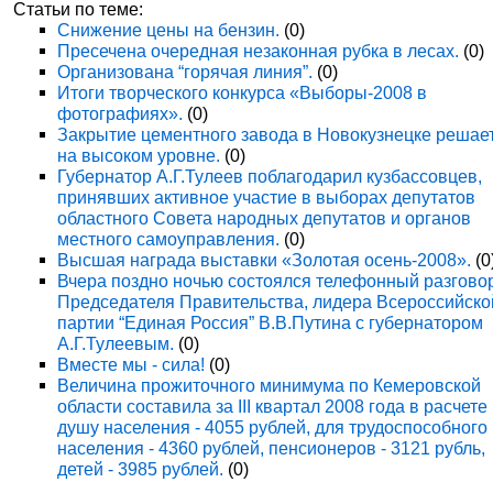
Статьи по теме:
Снижение цены на бензин.
(0)
Пресечена очередная незаконная рубка в лесах.
(0)
Организована “горячая линия”.
(0)
Итоги творческого конкурса «Выборы-2008 в
фотографиях».
(0)
Закрытие цементного завода в Новокузнецке решае
на высоком уровне.
(0)
Губернатор А.Г.Тулеев поблагодарил кузбассовцев,
принявших активное участие в выборах депутатов
областного Совета народных депутатов и органов
местного самоуправления.
(0)
Высшая награда выставки «Золотая осень-2008».
(0
Вчера поздно ночью состоялся телефонный разгово
Председателя Правительства, лидера Всероссийско
партии “Единая Россия” В.В.Путина с губернатором
А.Г.Тулеевым.
(0)
Вместе мы - сила!
(0)
Величина прожиточного минимума по Кемеровской
области составила за III квартал 2008 года в расчете
душу населения - 4055 рублей, для трудоспособного
населения - 4360 рублей, пенсионеров - 3121 рубль,
детей - 3985 рублей.
(0)