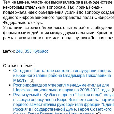
Тем не менее, участники высказались за взаимодействие
некоторым отдельным вопросам. Так, Ирина Рондик
поддержала идею объединения усилий по вопросу созда
единого информационного пространства палат Сибирско
Федерального округа.
Участники встречи обменялись опытом работы, обсудили
формы взаимодействия между двумя палатами. Кроме тог
рамках визита гости посетили город-спутник «Лесная пол
метки:
248
,
353
,
Кузбасс
Статьи по теме:
Сегодня в Таштаголе состоится инаугурация вновь
избранного главы района Владимира Николаевича
Макуты.
(0)
Росприроднадзор утвердил менеджмент-план для
Шорского национального парка на 2008-2012 годы.
(
Реализуемый в Кузбассе проект “Чистая вода” полу
высокую оценку члена Бюро Высшего совета партии
первого заместителям руководителя фракции “Един
Россия” в Государственной Думе, Героя Советского