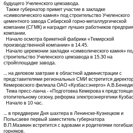
будущего Учеленского цемзавода.
Также губернатор примет участие в закладке
«символического камня» под строительство Учеленского
цементного завода Сибирской горно-металлургической
компании (СГМК) и наградит лучших работников предпри
компании.
Начало осмотра брикетной фабрики «Темирской
производственной компании» в 14.45.
Начало церемонии закладки «символического камня» по
строительство Учеленского цемзавода в 15.30 на
стройплощадке завода.
... на деловом завтраке в областной администрации с
представителями региональных СМИ встретится директо
Кемеровского филиала ОАО «Кузбассэнерго» А.В.Бенеди
Тема пресс-ланча - «Подготовка Кемерова к предстоящ
отопительному сезону, реформа электроэнергетики Кузба
Начало в 10 час.
... в преддверии Дня шахтера в Ленинске-Кузнецком и
Полысаеве первый заместитель губернатора
В.П.Мазикин встретится с вдовами и родителями погибши
горняков.