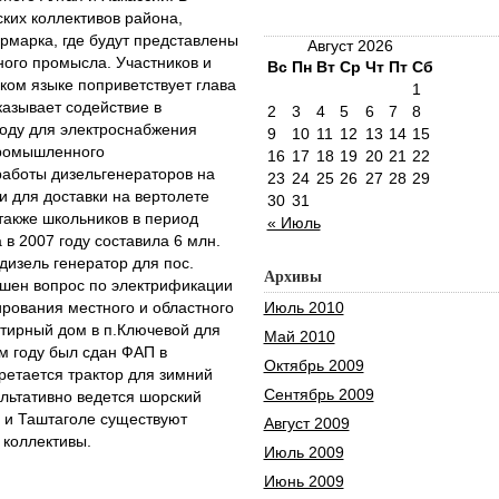
ких коллективов района,
рмарка, где будут представлены
Август 2026
ого промысла. Участников и
Вс
Пн
Вт
Ср
Чт
Пт
Сб
ком языке поприветствует глава
1
казывает содействие в
2
3
4
5
6
7
8
оду для электроснабжения
9
10
11
12
13
14
15
промышленного
16
17
18
19
20
21
22
работы дизельгенераторов на
23
24
25
26
27
28
29
и для доставки на вертолете
30
31
 также школьников в период
« Июль
 в 2007 году составила 6 млн.
 дизель генератор для пос.
Архивы
ешен вопрос по электрификации
рования местного и областного
Июль 2010
ртирный дом в п.Ключевой для
Май 2010
м году был сдан ФАП в
Октябрь 2009
ретается трактор для зимний
Сентябрь 2009
ультативно ведется шорский
е и Таштаголе существуют
Август 2009
 коллективы.
Июль 2009
Июнь 2009