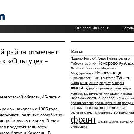
Объявления Франт
Погода
й район отмечает
Метки
к «Ольгудек -
"Единая Россия"
Аман Тулеев
Белово
Кемерово
Кузбасс
Губернатор
ЖКХ
Ленинск-Кузнецкий
Мариинск
Новокузнецк
Междуреченск
Тулеев
Прокопьевск
СМИ
Таштагол
авто
Юрга
акция
бюджет
выборы
жилье
здравоохранение
инвестиции
конкурс
культура
летний отдых
награды
емеровской области, 45-летию
недвижимость
образование
политик
правительство
правонарушения
праздни
про еду
производство
проишествие
йрама» началась с 1985 года.
спорт
религия
строительство
транспор
ддерживать развитие самобытной
франт
диций и языка шорцев. В этом
шахты
школа
экология
тся представители всех
экономика
рного Алтая и Хакассии. В