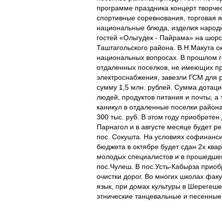
программе праздника концерт творчес
спортивные соревнования, торговая я
национальные блюда, изделия народн
гостей «Ольгудек - Пайрама» на шорс
Таштагольского района. В.Н.Макута о
национальных вопросах. В прошлом г
отдаленных поселков, не имеющих 
электроснабжения, завезли ГСМ для 
сумму 1,5 млн. рублей. Сумма дотаци
людей, продуктов питания и почты, а
каникул в отдаленные поселки района
300 тыс. руб. В этом году приобретен
Парнагол и в августе месяце будет р
пос. Сокушта. На условиях софинанси
бюджета в октябре будет сдан 2х ква
молодых специалистов и в прошедше
пос.Чулеш. В пос.Усть-Кабырза приоб
очистки дорог. Во многих школах фак
язык, при домах культуры в Шерегеш
этнические танцевальные и песенные