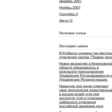
Декабрь 2007
Ноябрь 2007
Сентябрь 0
Август 0
Полезная статья
Последние записи
В Кузбассе созданы три местны
отделения партии “Правое дело
Новое ведомство в Кемеровско
области образовалось в
результате присоединения
Управления Роснедвижимости к
Управлению Росрегистрации.
Накануне дня науки отмечает
свое десятилетие единственны
в россии музей угля при
институте угля и углехимии
сибирского отделения
российской академии наук