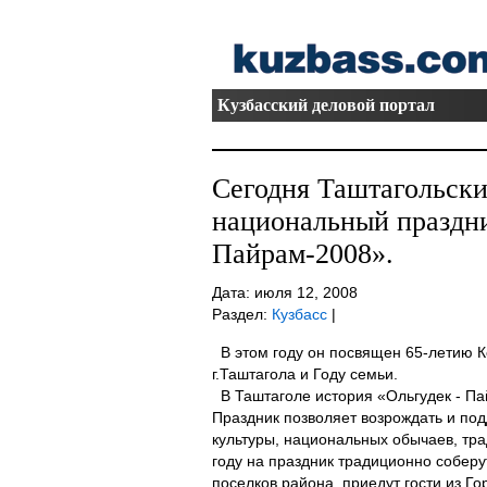
Кузбасский деловой портал
Сегодня Таштагольски
национальный праздни
Пайрам-2008».
Дата: июля 12, 2008
Раздел:
Кузбасс
|
В этом году он посвящен 65-летию К
г.Таштагола и Году семьи.
В Таштаголе история «Ольгудек - Па
Праздник позволяет возрождать и по
культуры, национальных обычаев, тра
году на праздник традиционно соберу
поселков района, приедут гости из Го