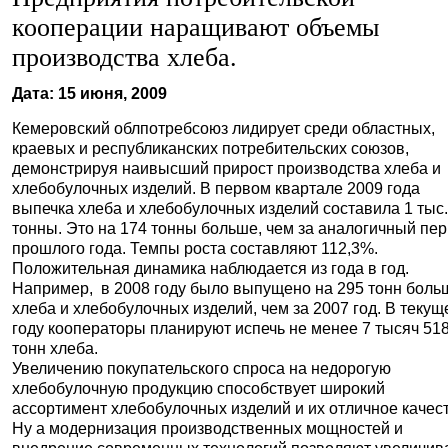
кооперации наращивают объемы
производства хлеба.
Дата: 15 июня, 2009
Кемеровский облпотребсоюз лидирует среди областных,
краевых и республиканских потребительских союзов,
демонстрируя
наивысший прирост производства хлеба и
хлебобулочных изделий. В первом квартале 2009 года
выпечка хлеба и хлебобулочных изделий составила 1 тыс.
тонны. Это на
174 тонны больше, чем за аналогичный пе
прошлого года.
Темпы роста составляют 112,3%.
Положительная динамика наблюдается из года в год.
Например,
в 2008 году было выпущено
на 295 тонн боль
хлеба и хлебобулочных изделий
, чем за 2007 год. В теку
году
кооператоры планируют испечь не менее 7 тысяч 51
тонн хлеба.
Увеличению покупательского спроса
на недорогую
хлебобулочную продукцию способствует широкий
ассортимент
хлебобулочных изделий и их отличное качес
Ну а модернизация
производственных мощностей и