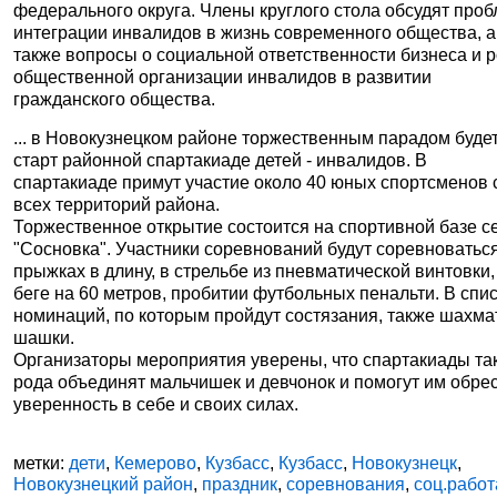
федерального округа. Члены круглого стола обсудят про
интеграции инвалидов в жизнь современного общества, а
также вопросы о социальной ответственности бизнеса и 
общественной организации инвалидов в развитии
гражданского общества.
... в Новокузнецком районе торжественным парадом буде
старт районной спартакиаде детей - инвалидов. В
спартакиаде примут участие около 40 юных спортсменов 
всех территорий района.
Торжественное открытие состоится на спортивной базе с
"Сосновка". Участники соревнований будут соревноватьс
прыжках в длину,
в стрельбе из пневматической винтовки,
беге на 60 метров,
пробитии футбольных пенальти. В спи
номинаций, по которым пройдут состязания, также шахма
шашки.
Организаторы мероприятия уверены, что спартакиады та
рода объединят мальчишек и девчонок и помогут им обре
уверенность в себе и своих силах.
метки:
дети
,
Кемерово
,
Кузбасс
,
Кузбасс
,
Новокузнецк
,
Новокузнецкий район
,
праздник
,
соревнования
,
соц.работ