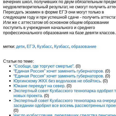
вечерних школ, получивших по двум обязательным пред
неудовлетворительный результат, не смогут получить атте
Пересдать экзамен в форме ЕГЭ они могут только в
следующем году и при успешной сдаче - получить аттестат
Или же с аттестатом об основном общем образовании
поступить в учреждения начального и среднего
профессионального образования на базе девяти классов.
метки:
дети
,
ЕГЭ
,
Кузбасс
,
Кузбасс
,
образование
Статьи по теме:
“Сообщи, где торгуют смертью”.
(0)
“Единая Россия” хочет заменить губернаторов.
(0)
“Единая Россия” хочет заменить губернаторов.
(0)
Юргинскому ЖКХ без водолазов не обойтись.
(0)
Южане переедут на север.
(0)
Экспертный совет Кузбасского технопарка одобрил 
новых проекта.
(0)
Экспертный совет Кузбасского технопарка на очере
заседании одобрил все восемь рассмотренных прое
(0)
Число кузбассовцев, передавших средства пенсион