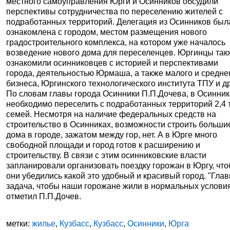
местного самоуправления Юрги и Осинников обсудили
перспективы сотрудничества по переселению жителей с
подработанных территорий. Делегация из Осинников был
ознакомлена с городом, местом размещения нового
градостроительного комплекса, на котором уже началось
возведение нового дома для переселенцев. Юргинцы так
ознакомили осинниковцев с историей и перспективами
города, деятельностью Юрмаша, а также малого и средне
бизнеса, Юргинского технологического института ТПУ и др
По словам главы города Осинники П.П.Дочева, в Осинни
необходимо переселить с подработанных территорий 2,4 
семей. Несмотря на наличие федеральных средств на
строительство в Осинниках, возможности строить больши
дома в городе, зажатом между гор, нет. А в Юрге много
свободной площади и город готов к расширению и
строительству. В связи с этим осинниковские власти
запланировали организовать поездку горожан в Юргу, чт
они убедились какой это удобный и красивый город. "Гла
задача, чтобы наши горожане жили в нормальных условиях
отметил П.П.Дочев.
метки:
жилье
,
Кузбасс
,
Кузбасс
,
Осинники
,
Юрга