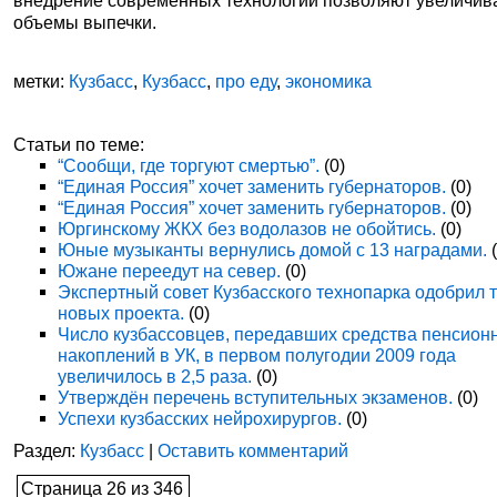
внедрение современных технологий позволяют увеличив
объемы выпечки.
метки:
Кузбасс
,
Кузбасс
,
про еду
,
экономика
Статьи по теме:
“Сообщи, где торгуют смертью”.
(0)
“Единая Россия” хочет заменить губернаторов.
(0)
“Единая Россия” хочет заменить губернаторов.
(0)
Юргинскому ЖКХ без водолазов не обойтись.
(0)
Юные музыканты вернулись домой с 13 наградами.
(
Южане переедут на север.
(0)
Экспертный совет Кузбасского технопарка одобрил 
новых проекта.
(0)
Число кузбассовцев, передавших средства пенсион
накоплений в УК, в первом полугодии 2009 года
увеличилось в 2,5 раза.
(0)
Утверждён перечень вступительных экзаменов.
(0)
Успехи кузбасских нейрохирургов.
(0)
Раздел:
Кузбасс
|
Оставить комментарий
Страница 26 из 346