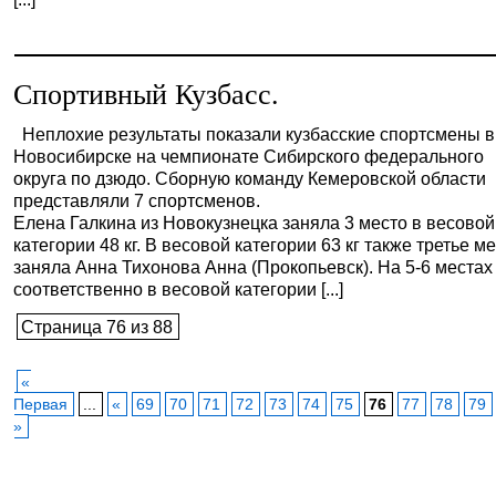
Спортивный Кузбасс.
Неплохие результаты показали кузбасские спортсмены в
Новосибирске на чемпионате Сибирского федерального
округа по дзюдо. Сборную команду Кемеровской области
представляли 7 спортсменов.
Елена Галкина из Новокузнецка заняла 3 место в весовой
категории 48 кг. В весовой категории 63 кг также третье м
заняла Анна Тихонова Анна (Прокопьевск). На 5-6 местах
соответственно в весовой категории [...]
Страница 76 из 88
«
Первая
...
«
69
70
71
72
73
74
75
76
77
78
79
»