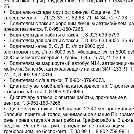
З/п высокая, офиц. трудоустройство, соцпакет. Т. (3843) 46
25.
Водителю-экспедитору постоянную. Соцпакет. З/п
своевременно. Т. 71-23-33, 71-82-63, 71-94-34, 71-77-33.
Водителям в такси с хорошим личным автомобилем, р
предоставляется. Т. 8-951-160-7266.
Водителям для работы в такси. Т. 8-923-636-5793.
Водителям для работы в такси. Т. 8-923-633-9335, 35-97
Водителям катег. В, С, Д, Е, з/п от 9000 руб.,
электромонтеру, з/п от 8000 руб., уборщице, з/п от 5000 ру
ООО «Сибмонтажсервис-Строй». Т. 45-15-73, 45-53-69.
Водителям на маршрутный автобус N14, автомойщика
мойке на Запсибе, автокрановщику на кран ЗИЛ-133ГЯ. Т.
74-14, 8-903-942-0314.
Водителям с л/а в такси. Т. 8-904-379-0073.
Диагносту автомобилей на автосервисе, пр. Строителей
с опытом работы. Т. 8-905-905-3065.
Диспетчеру в такси, с опытом работы, проживание в
центре. Т. 8-951-160-7266.
Диспетчеру в такси. Требования: 23-40 лет, проживание
Запсибе, приятный голос, минимальное знание ПК, грамо
речь, приветствуется опыт работы. График работы 3 дня в
неделю. З/п от 8 тыс. руб. Гражданам, не отвечающим
требованиям, не беспокоить. Т. 33-99-11, 8-902-759-9911.