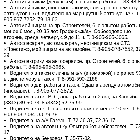
Автомойщикам (девушкам), с опытом работы. Т. 33-48-8
Автомойщикам, шиномонтажнику, слесарю по ремонту
автобусов ПАЗ, водителю на маршрутный автобус ПАЗ. Т.
905-967-7252, 79-18-63.
Автомойщицам на пр. Строителей, 6, с опытом работы 
менее 6 мес., 20-35 лет. График «ж/д». Собеседование -
вторник, среда, четверг, с 9 до 11 ч. Т. 8-905-905-3065.
Автослесарям, автомалярам, жестянщикам на СТО
«Престиж», мойщицам на автомойке. Т. 8-905-078-7552, 3
29.
Автоэлектрику на автосервисе, пр. Строителей, 6, с оп
работы. Т. 8-905-905-3065.
Водителю в такси с личным а/м (иномаркой) не ранее 93
в., диспетчеру в такси. Т. 8-951-590-2166.
Водителю для работы в такси. Сдам в аренду автомоб
(иномарку). Т. 8-905-077-2872.
Водителю катег. В, С, опыт работы от 2 лет, на Запсибе. 
(3843) 39-50-73, 8 (3843) 52-75-99.
Водителю катег. Е на автовоз, стаж не менее 10 лет. Т. 8
903-908-7084, 33-79-79.
Водителю на а/м Газель. Т. 72-36-37, 72-36-17.
Водителю на автовышку. Опыт работы обязателен. Т. 72
17.
Водителю на бензовоз. Т. 35-77-82.