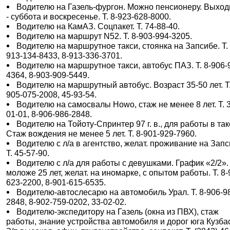
Водителю на Газель-фургон. Можно пенсионеру. Выхо
- суббота и воскресенье. Т. 8-923-628-8000.
Водителю на КамАЗ. Соцпакет. Т. 74-88-40.
Водителю на маршрут N52. Т. 8-903-994-3205.
Водителю на маршрутное такси, стоянка на Запсибе. Т. 
913-134-8433, 8-913-336-3701.
Водителю на маршрутное такси, автобус ПАЗ. Т. 8-906-
4364, 8-903-909-5449.
Водителю на маршрутный автобус. Возраст 35-50 лет. Т.
905-075-2008, 45-93-54.
Водителю на самосвалы Howo, стаж не менее 8 лет. Т. 
01-01, 8-906-986-2848.
Водителю на Тойоту-Спринтер 97 г. в., для работы в так
Стаж вождения не менее 5 лет. Т. 8-901-929-7960.
Водителю с л/а в агентство, желат. проживание на Запс
Т. 45-57-90.
Водителю с л/а для работы с девушками. График «2/2».
моложе 25 лет, желат. на иномарке, с опытом работы. Т. 8-
623-2200, 8-901-615-6535.
Водителю-автослесарю на автомобиль Урал. Т. 8-906-9
2848, 8-902-759-0202, 33-02-02.
Водителю-экспедитору на Газель (окна из ПВХ), стаж
работы, знание устройства автомобиля и дорог юга Кузба