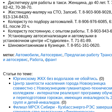
Диспетчеру для работы в такси. Женщина, до 40 лет. Т. 
82-42, 70-38-70.
Жестянщику-маляру на СТО, Запсиб. Т. 8-903-908-9028,
913-134-8433.
Колористу по подбору автоэмалей. Т. 8-906-976-6085, 6
61, после 20 ч.
Колористу постоянную, с опытом работы. Т. 8-903-943-
Установщику автосигнализации и автомузыки в
установочном центре «Студиолев». Т. 71-81-89.
Шиномонтажникам в Кузнецке. Т. 8-951-161-0620.
метки:
Автомобили
,
Автосервис
,
Предлагаю работу Транс
и автосервис
,
Работа
,
франт
Статьи по теме:
Юргинскому ЖКХ без водолазов не обойтись.
(0)
Центр занятости населения города Новокузнецка
совместно с Новокузнецким гуманитарно-техническ
колледжем - интернатом реализуют программу обуч
и переподготовки горожан, имеющих инвалидность 
групп и детей-инвалидов.
(0)
Филиал МРСК Сибири - Кузбассэнерго-РЭС заверша
строительство подстанции «Дмитриевская»