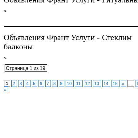
<
Объявления Франт Услуги - Стеклим
балконы
<
Страница 1 из 19
1
2
3
4
5
6
7
8
9
10
11
12
13
14
15
»
...
»