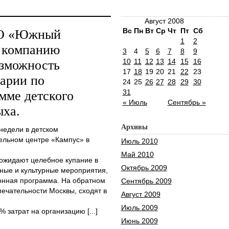
Август 2008
Вс
Пн
Вт
Ср
Чт
Пт
Сб
АО «Южный
1
2
в компанию
3
4
5
6
7
8
9
10
11
12
13
14
15
16
озможность
17
18
19
20
21
22
23
гарии по
24
25
26
27
28
29
30
31
мме детского
« Июль
Сентябрь »
ыха.
Архивы
недели в детском
ельном центре «Кампус» в
Июль 2010
Май 2010
ожидают целебное купание в
Октябрь 2009
ные и культурные мероприятия,
ионная программа. На обратном
Сентябрь 2009
ечательности Москвы, сходят в
Август 2009
Июль 2009
 затрат на организацию [...]
Июнь 2009