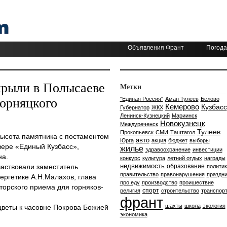
Объявления Франт
Погода
крыли в Полысаеве
Метки
горняцкого
"Единая Россия"
Аман Тулеев
Белово
Кемерово
Кузбасс
Губернатор
ЖКХ
Ленинск-Кузнецкий
Мариинск
Новокузнецк
Междуреченск
Тулеев
Прокопьевск
СМИ
Таштагол
ысота памятника с постаментом
авто
Юрга
акция
бюджет
выборы
вере «Единый Кузбасс»,
жилье
здравоохранение
инвестиции
на.
конкурс
культура
летний отдых
награды
недвижимость
аствовали заместитель
образование
политик
правительство
правонарушения
праздни
ергетике А.Н.Малахов, глава
про еду
производство
проишествие
торского приема для горняков-
спорт
религия
строительство
транспор
франт
шахты
школа
экология
веты к часовне Покрова Божией
экономика