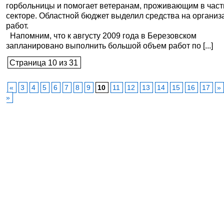
горбольницы и помогает ветеранам, проживающим в час
секторе. Областной бюджет выделил средства на органи
работ.
Напомним, что к августу 2009 года в Березовском
запланировано выполнить большой объем работ по [...]
Страница 10 из 31
«
3
4
5
6
7
8
9
10
11
12
13
14
15
16
17
»
»