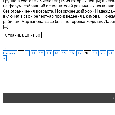
Группа в составе 25 человек (16 из которых певцы) выеха
на форум, собравший исполнителей различных номинаци
без ограничения возраста. Новокузнецкий хор «Надежда
включил в свой репертуар произведения Екимова «Тонка
рябина», Мартынова «Все бы я по горенке ходила», Лари
[...]
Страница 18 из 30
«
Первая
...
«
11
12
13
14
15
16
17
18
19
20
21
»
C