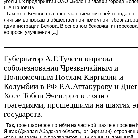
угольных предприятий ОАО «Белон и главой города Бело
Е.А.Пановым.
Там же в Белово она провела прием жителей города по
личным вопросам в общественной приемной губернатора
администрации Белова. В основном беловчан интересов
вопросы улучшения [...]
Губернатор А.Г.Тулеев выразил
соболезнования Чрезвычайным и
Полномочным Послам Киргизии и
Колумбии в РФ Р.А.Аттакурову и Диег
Хосе Тобон Эчеверри в связи с
трагедиями, прошедшими на шахтах э
государств.
Так, трое шахтеров погибли на частной шахте в поселке 
Янгак (Джалал-Абадская область, юг Киргизии), отравивш
угарным газом. По предварительным данным, причиной