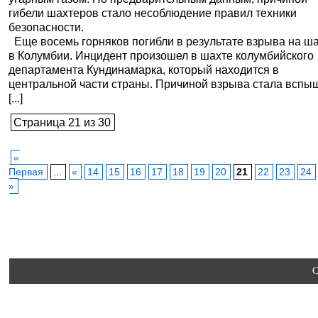
гибели шахтеров стало несоблюдение правил техники
безопасности.
Еще восемь горняков погибли в результате взрыва на ш
в Колумбии. Инцидент произошел в шахте колумбийского
департамента Кундинамарка, который находится в
центральной части страны. Причиной взрыва стала вспы
[...]
Страница 21 из 30
«
Первая
...
«
14
15
16
17
18
19
20
21
22
23
24
»
C