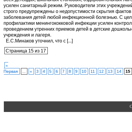
усилен санитарный режим. Руководители этих учреждени
строго предупреждены о недопустимости скрытия фактов
заболевания детей любой инфекционной болезнью. С це
профилактики менингококковой инфекции усилен контрол
проведением утренних приемов детей в детские дошколь
учреждения и лагеря.
Е.С.Минаков уточнил, что с [...]
Страница 15 из 17
«
Первая
...
«
3
4
5
6
7
8
9
10
11
12
13
14
15
C